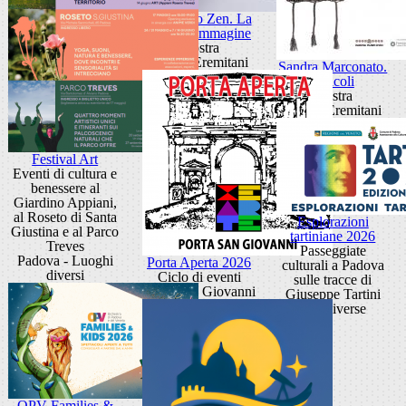
Giancarlo Zen. La
luce fa l'immagine
Mostra
Museo Eremitani
Sandra Marconato.
Oracoli
Mostra
Museo Eremitani
Festival Art
Eventi di cultura e
benessere al
Giardino Appiani,
al Roseto di Santa
Esplorazioni
Giustina e al Parco
tartiniane 2026
Treves
Passeggiate
Padova - Luoghi
Porta Aperta 2026
culturali a Padova
diversi
Ciclo di eventi
sulle tracce di
Porta San Giovanni
Giuseppe Tartini
sedi diverse
OPV Families &