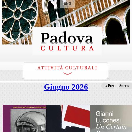
ENG
ATTIVITÀ CULTURALI
Giugno 2026
« Prec
Succ »