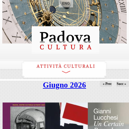
ENG
ATTIVITÀ CULTURALI
Giugno 2026
« Prec
Succ »