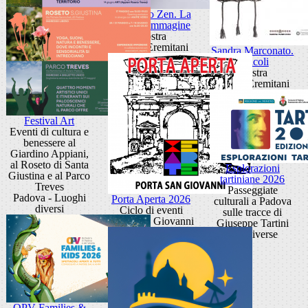
Giancarlo Zen. La
luce fa l'immagine
Mostra
Museo Eremitani
Sandra Marconato.
Oracoli
Mostra
Museo Eremitani
Festival Art
Eventi di cultura e
benessere al
Giardino Appiani,
al Roseto di Santa
Esplorazioni
Giustina e al Parco
tartiniane 2026
Treves
Passeggiate
Padova - Luoghi
Porta Aperta 2026
culturali a Padova
diversi
Ciclo di eventi
sulle tracce di
Porta San Giovanni
Giuseppe Tartini
sedi diverse
OPV Families &