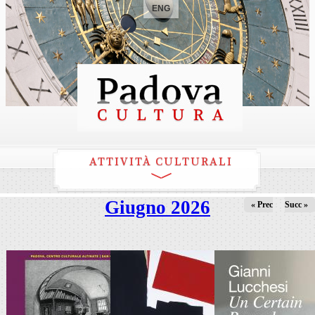
ENG
ATTIVITÀ CULTURALI
Giugno 2026
« Prec
Succ »