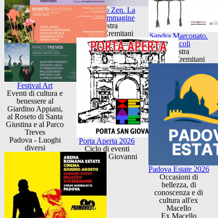
Giancarlo Zen. La
luce fa l'immagine
Mostra
Museo Eremitani
Sandra Marconato.
Oracoli
Mostra
Museo Eremitani
Festival Art
Eventi di cultura e
benessere al
Giardino Appiani,
al Roseto di Santa
Giustina e al Parco
Treves
Padova - Luoghi
Porta Aperta 2026
diversi
Ciclo di eventi
Porta San Giovanni
Padova Estate 2026
Occasioni di
bellezza, di
conoscenza e di
cultura all'ex
Macello
Ex Macello