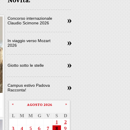
Novità:
Concorso internazionale
Claudio Scimone 2026
In viaggio verso Mozart
2026
Giotto sotto le stelle
Campus estivo Padova
Racconta!
«
»
AGOSTO 2026
L
M
M
G
V
S
D
1
2
3
4
5
6
7
8
9