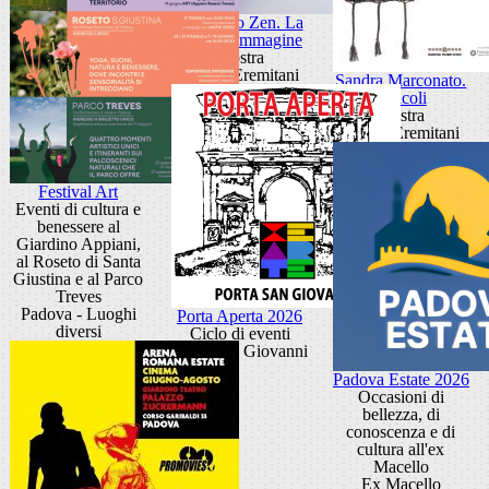
Giancarlo Zen. La
luce fa l'immagine
Mostra
Museo Eremitani
Sandra Marconato.
Oracoli
Mostra
Museo Eremitani
Festival Art
Eventi di cultura e
benessere al
Giardino Appiani,
al Roseto di Santa
Giustina e al Parco
Treves
Padova - Luoghi
Porta Aperta 2026
diversi
Ciclo di eventi
Porta San Giovanni
Padova Estate 2026
Occasioni di
bellezza, di
conoscenza e di
cultura all'ex
Macello
Ex Macello