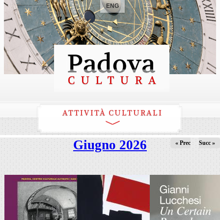
ENG
ATTIVITÀ CULTURALI
Giugno 2026
« Prec
Succ »