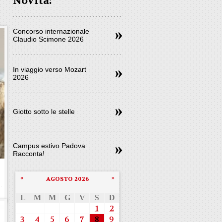
Novità:
Concorso internazionale
Claudio Scimone 2026
In viaggio verso Mozart
2026
Giotto sotto le stelle
Campus estivo Padova
Racconta!
«
»
AGOSTO 2026
L
M
M
G
V
S
D
1
2
3
4
5
6
7
8
9