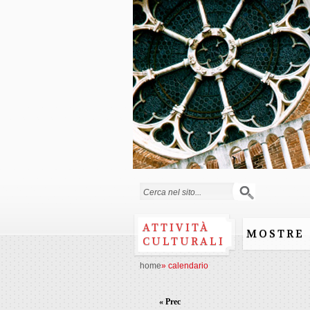
Form di ricerca
ATTIVITÀ
MOSTRE
CULTURALI
home
»
calendario
« Prec