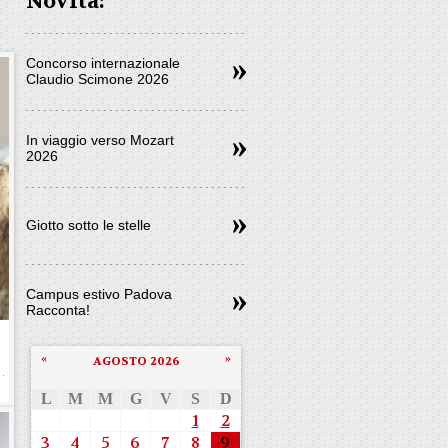
Novità:
Concorso internazionale
Claudio Scimone 2026
In viaggio verso Mozart
2026
Giotto sotto le stelle
Campus estivo Padova
Racconta!
«
»
AGOSTO 2026
L
M
M
G
V
S
D
1
2
3
4
5
6
7
8
9