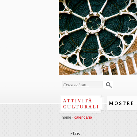
Form di ricerca
ATTIVITÀ
MOSTRE
CULTURALI
home
»
calendario
« Prec