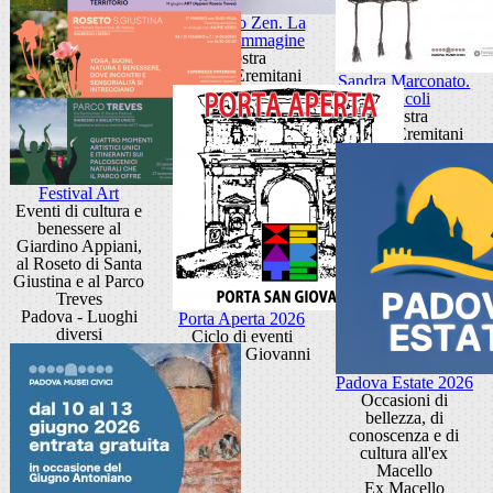
Giancarlo Zen. La
luce fa l'immagine
Mostra
Museo Eremitani
Sandra Marconato.
Oracoli
Mostra
Museo Eremitani
Festival Art
Eventi di cultura e
benessere al
Giardino Appiani,
al Roseto di Santa
Giustina e al Parco
Treves
Padova - Luoghi
Porta Aperta 2026
diversi
Ciclo di eventi
Porta San Giovanni
Padova Estate 2026
Occasioni di
bellezza, di
conoscenza e di
cultura all'ex
Macello
Ex Macello