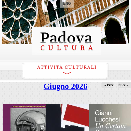
ENG
ATTIVITÀ CULTURALI
Giugno 2026
« Prec
Succ »