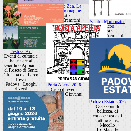
Giancarlo Zen. La
luce fa l'immagine
Mostra
Museo Eremitani
Sandra Marconato.
Oracoli
Mostra
Museo Eremitani
Festival Art
Eventi di cultura e
benessere al
Giardino Appiani,
al Roseto di Santa
Giustina e al Parco
Treves
Padova - Luoghi
Porta Aperta 2026
diversi
Ciclo di eventi
Porta San Giovanni
Padova Estate 2026
Occasioni di
bellezza, di
conoscenza e di
cultura all'ex
Macello
Ex Macello