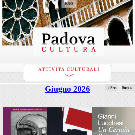
ENG
ATTIVITÀ CULTURALI
Giugno 2026
« Prec
Succ »