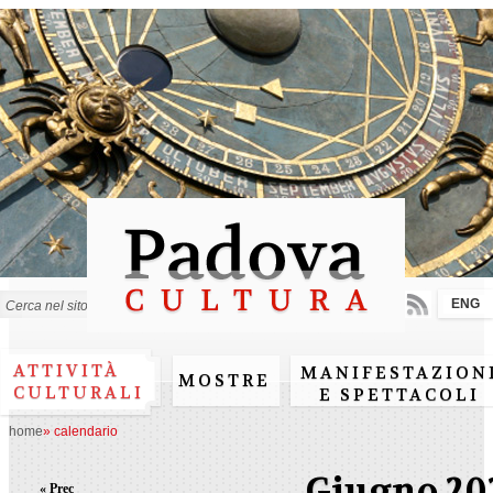
Salta al
contenuto
principale
ENG
Form di ricerca
ATTIVITÀ
MANIFESTAZION
MOSTRE
CULTURALI
E SPETTACOLI
home
»
calendario
Giugno 20
« Prec