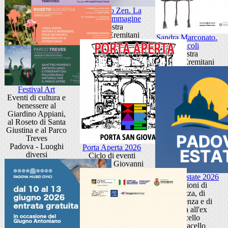
Giancarlo Zen. La
luce fa l'immagine
Mostra
Museo Eremitani
Sandra Marconato.
Oracoli
Mostra
Museo Eremitani
Festival Art
Eventi di cultura e
benessere al
Giardino Appiani,
al Roseto di Santa
Giustina e al Parco
Treves
Padova - Luoghi
Porta Aperta 2026
diversi
Ciclo di eventi
Porta San Giovanni
Padova Estate 2026
Occasioni di
bellezza, di
conoscenza e di
cultura all'ex
Macello
Ex Macello