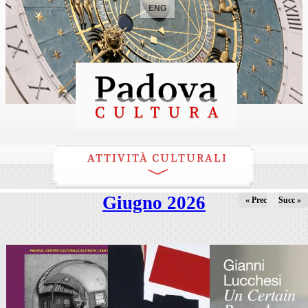
ENG
ATTIVITÀ CULTURALI
Giugno 2026
« Prec
Succ »