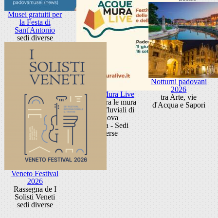
Musei gratuiti per
la Festa di
Sant'Antonio
sedi diverse
Notturni padovani
2026
Acque Mura Live
tra Arte, vie
Festival tra le mura
d'Acqua e Sapori
e i porti fluviali di
Padova
Padova - Sedi
diverse
Veneto Festival
2026
Rassegna de I
Solisti Veneti
sedi diverse