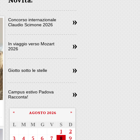
Novità:
Concorso internazionale
Claudio Scimone 2026
In viaggio verso Mozart
2026
Giotto sotto le stelle
Campus estivo Padova
Racconta!
«
»
AGOSTO 2026
L
M
M
G
V
S
D
1
2
3
4
5
6
7
8
9