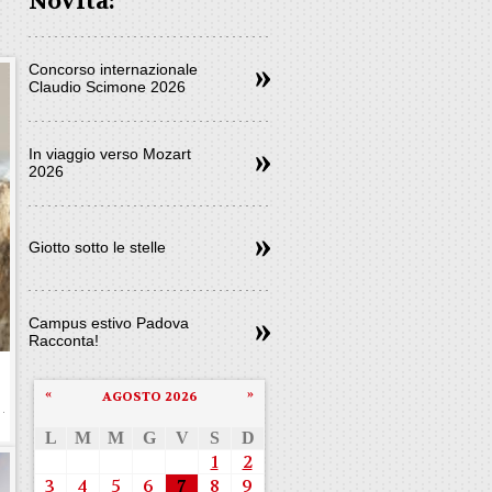
Novità:
Concorso internazionale
Claudio Scimone 2026
In viaggio verso Mozart
2026
Giotto sotto le stelle
Campus estivo Padova
Racconta!
«
»
AGOSTO 2026
L
M
M
G
V
S
D
1
2
3
4
5
6
7
8
9