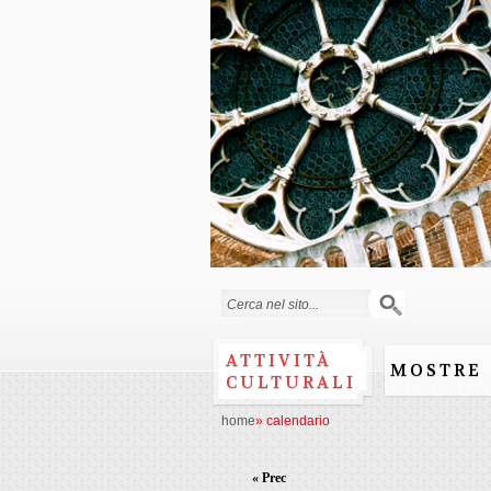
Form di ricerca
ATTIVITÀ
MOSTRE
CULTURALI
home
»
calendario
« Prec