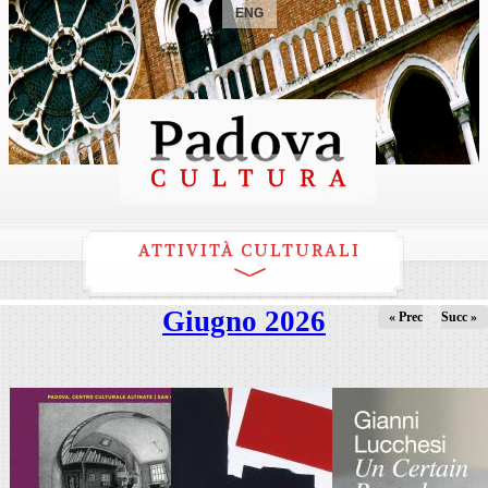
ENG
ATTIVITÀ CULTURALI
Giugno 2026
« Prec
Succ »