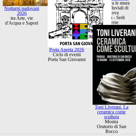
Festival tra le mura
e i porti fluviali di
Notturni padovani
Padova
2026
Padova - Sedi
tra Arte, vie
diverse
d'Acqua e Sapori
Porta Aperta 2026
Ciclo di eventi
Porta San Giovanni
Toni Liverani. La
ceramica come
scultura
Mostra
Oratorio di San
Rocco