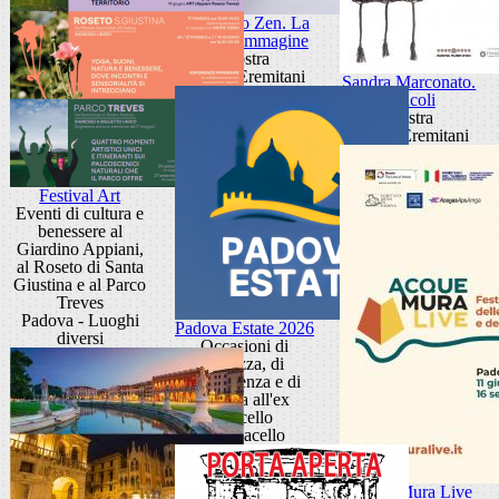
Giancarlo Zen. La
luce fa l'immagine
Mostra
Museo Eremitani
Sandra Marconato.
Oracoli
Mostra
Museo Eremitani
Festival Art
Eventi di cultura e
benessere al
Giardino Appiani,
al Roseto di Santa
Giustina e al Parco
Treves
Padova - Luoghi
Padova Estate 2026
diversi
Occasioni di
bellezza, di
conoscenza e di
cultura all'ex
Macello
Ex Macello
Acque Mura Live