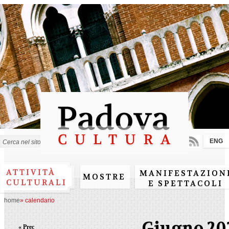
Salta al
contenuto
principale
ENG
Form di ricerca
ATTIVITÀ
MANIFESTAZION
MOSTRE
CULTURALI
E SPETTACOLI
home
»
calendario
Giugno 20
« Prec