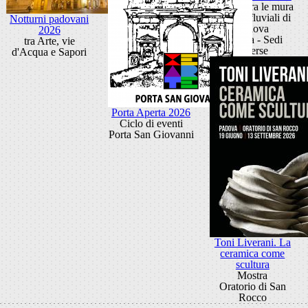
Festival tra le mura
e i porti fluviali di
Notturni padovani
Padova
2026
Padova - Sedi
tra Arte, vie
diverse
d'Acqua e Sapori
Porta Aperta 2026
Ciclo di eventi
Porta San Giovanni
Toni Liverani. La
ceramica come
scultura
Mostra
Oratorio di San
Rocco