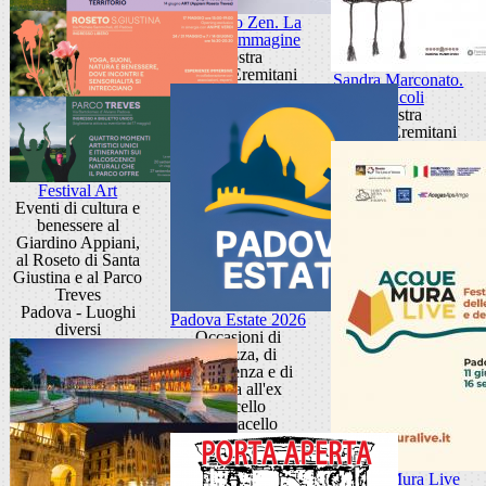
Giancarlo Zen. La
luce fa l'immagine
Mostra
Museo Eremitani
Sandra Marconato.
Oracoli
Mostra
Museo Eremitani
Festival Art
Eventi di cultura e
benessere al
Giardino Appiani,
al Roseto di Santa
Giustina e al Parco
Treves
Padova - Luoghi
Padova Estate 2026
diversi
Occasioni di
bellezza, di
conoscenza e di
cultura all'ex
Macello
Ex Macello
Acque Mura Live