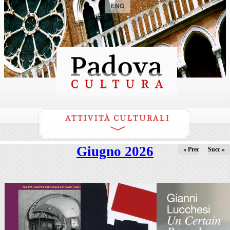
ENG
ATTIVITÀ CULTURALI
Giugno 2026
« Prec
Succ »