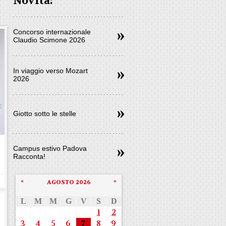
Novità:
Concorso internazionale
Claudio Scimone 2026
In viaggio verso Mozart
2026
Giotto sotto le stelle
e
Campus estivo Padova
Racconta!
«
»
AGOSTO 2026
L
M
M
G
V
S
D
1
2
3
4
5
6
7
8
9