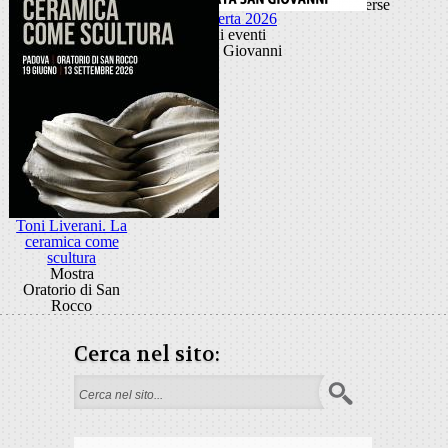
diverse
Porta Aperta 2026
Ciclo di eventi
Porta San Giovanni
Toni Liverani. La
ceramica come
scultura
Mostra
Oratorio di San
Rocco
Cerca nel sito:
Form di ricerca