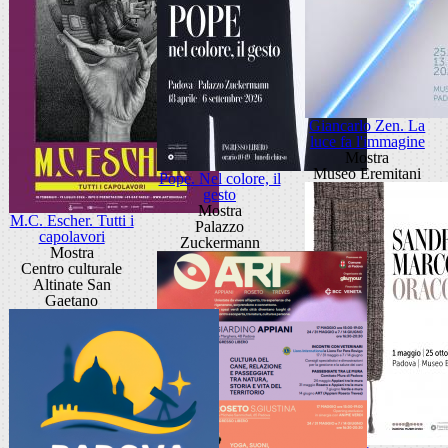
Giancarlo Zen. La
luce fa l'immagine
Mostra
Museo Eremitani
Pope. Nel colore, il
gesto
Mostra
M.C. Escher. Tutti i
Palazzo
capolavori
Zuckermann
Mostra
Centro culturale
Altinate San
Gaetano