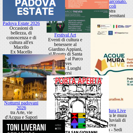
Sandra Marconato.
Oracoli
Mostra
Museo Eremitani
Padova Estate 2026
Occasioni di
bellezza, di
Festival Art
conoscenza e di
Eventi di cultura e
cultura all'ex
benessere al
Macello
Giardino Appiani,
Ex Macello
al Roseto di Santa
Giustina e al Parco
Treves
Padova - Luoghi
diversi
Notturni padovani
2026
Acque Mura Live
tra Arte, vie
Festival tra le mura
d'Acqua e Sapori
e i porti fluviali di
Padova
Padova - Sedi