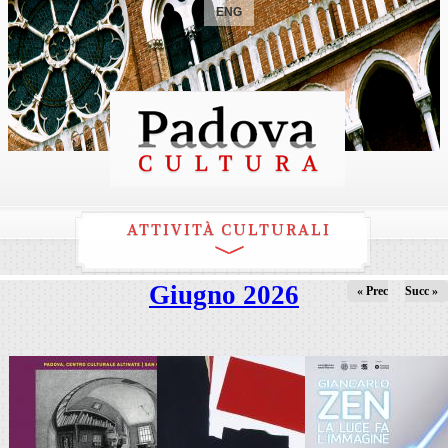
ENG
ATTIVITÀ CULTURALI
Giugno 2026
« Prec
Succ »