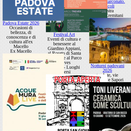
Sandra Marconato.
Oracoli
Mostra
Museo Eremitani
Padova Estate 2026
Occasioni di
bellezza, di
Festival Art
conoscenza e di
Eventi di cultura e
cultura all'ex
benessere al
Macello
Giardino Appiani,
Ex Macello
al Roseto di Santa
Giustina e al Parco
Treves
Notturni padovani
Padova - Luoghi
2026
diversi
tra Arte, vie
d'Acqua e Sapori