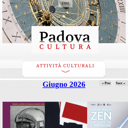
ENG
ATTIVITÀ CULTURALI
Giugno 2026
« Prec
Succ »