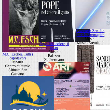
Giancarlo Zen. La
luce fa l'immagine
Mostra
Museo Eremitani
Pope. Nel colore, il
gesto
Mostra
M.C. Escher. Tutti i
Palazzo
capolavori
Zuckermann
Mostra
Centro culturale
Altinate San
Gaetano