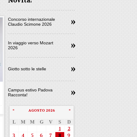
Novità:
Concorso internazionale
Claudio Scimone 2026
In viaggio verso Mozart
2026
Giotto sotto le stelle
e
Campus estivo Padova
Racconta!
«
»
AGOSTO 2026
L
M
M
G
V
S
D
1
2
3
4
5
6
7
8
9