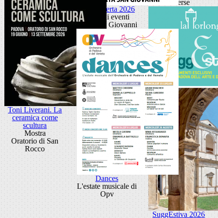
diverse
Porta Aperta 2026
Ciclo di eventi
Porta San Giovanni
Toni Liverani. La
ceramica come
scultura
Mostra
Oratorio di San
Rocco
Dances
L'estate musicale di
Opv
SuggEstiva 2026