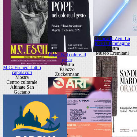
Giancarlo Zen. La
luce fa l'immagine
Mostra
Museo Eremitani
Pope. Nel colore, il
gesto
Mostra
M.C. Escher. Tutti i
Palazzo
capolavori
Zuckermann
Mostra
Centro culturale
Altinate San
Gaetano