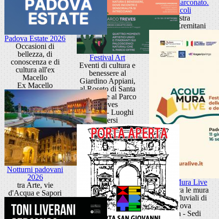
Sandra Marconato.
Oracoli
Mostra
Museo Eremitani
Padova Estate 2026
Occasioni di
bellezza, di
Festival Art
conoscenza e di
Eventi di cultura e
cultura all'ex
benessere al
Macello
Giardino Appiani,
Ex Macello
al Roseto di Santa
Giustina e al Parco
Treves
Padova - Luoghi
diversi
Notturni padovani
2026
Acque Mura Live
tra Arte, vie
Festival tra le mura
d'Acqua e Sapori
e i porti fluviali di
Padova
Padova - Sedi