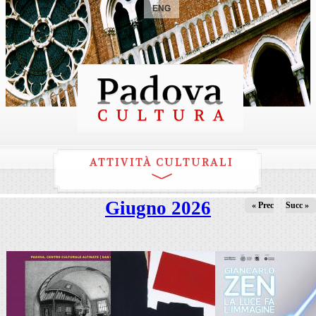
ENG
ATTIVITÀ CULTURALI
Giugno 2026
« Prec
Succ »