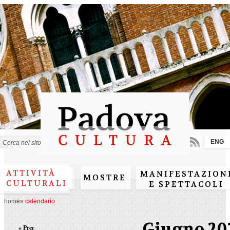
Salta al
contenuto
principale
ENG
Form di ricerca
ATTIVITÀ
MANIFESTAZION
MOSTRE
CULTURALI
E SPETTACOLI
home
»
calendario
Giugno 20
« Prec