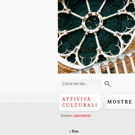
Form di ricerca
ATTIVITÀ
MOSTRE
CULTURALI
home
»
calendario
« Prec