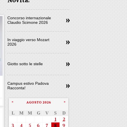
Novità:
Concorso internazionale
Claudio Scimone 2026
In viaggio verso Mozart
2026
Giotto sotto le stelle
e
Campus estivo Padova
Racconta!
«
»
AGOSTO 2026
L
M
M
G
V
S
D
1
2
3
4
5
6
7
8
9