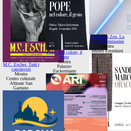
Giancarlo Zen. La
luce fa l'immagine
Mostra
Museo Eremitani
Pope. Nel colore, il
gesto
Mostra
M.C. Escher. Tutti i
Palazzo
capolavori
Zuckermann
Mostra
Centro culturale
Altinate San
Gaetano