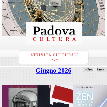
ENG
ATTIVITÀ CULTURALI
Giugno 2026
« Prec
Succ »