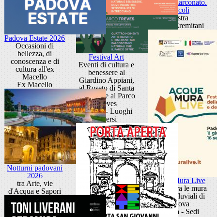
Sandra Marconato.
Oracoli
Mostra
Museo Eremitani
Padova Estate 2026
Occasioni di
bellezza, di
Festival Art
conoscenza e di
Eventi di cultura e
cultura all'ex
benessere al
Macello
Giardino Appiani,
Ex Macello
al Roseto di Santa
Giustina e al Parco
Treves
Padova - Luoghi
diversi
Notturni padovani
2026
Acque Mura Live
tra Arte, vie
Festival tra le mura
d'Acqua e Sapori
e i porti fluviali di
Padova
Padova - Sedi