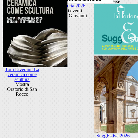
diverse
Porta Aperta 2026
Ciclo di eventi
Porta San Giovanni
Toni Liverani. La
ceramica come
scultura
Mostra
Oratorio di San
Rocco
SuggEstiva 2026