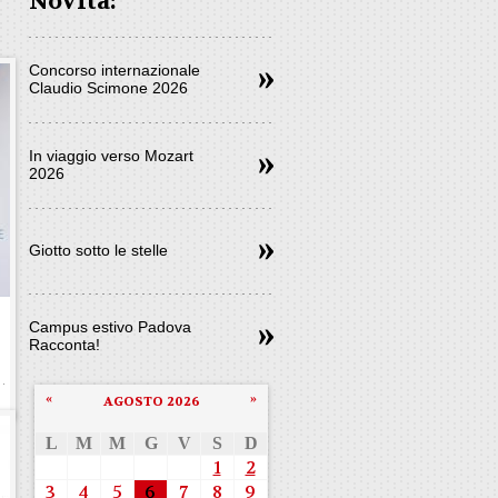
Novità:
Concorso internazionale
Claudio Scimone 2026
In viaggio verso Mozart
2026
Giotto sotto le stelle
e
Campus estivo Padova
Racconta!
«
»
AGOSTO 2026
L
M
M
G
V
S
D
1
2
3
4
5
6
7
8
9