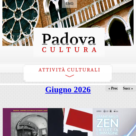
ENG
ATTIVITÀ CULTURALI
Giugno 2026
« Prec
Succ »