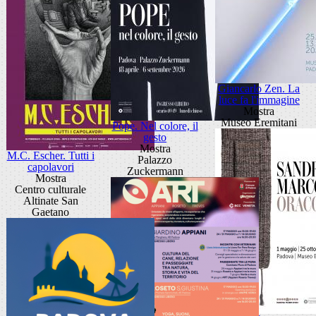
Giancarlo Zen. La
luce fa l'immagine
Mostra
Museo Eremitani
Pope. Nel colore, il
gesto
Mostra
M.C. Escher. Tutti i
Palazzo
capolavori
Zuckermann
Mostra
Centro culturale
Altinate San
Gaetano