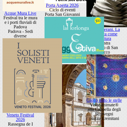
Porta Aperta 2026
Ciclo di eventi
Acque Mura Live
Porta San Giovanni
Festival tra le mura
e i porti fluviali di
Padova
Toni Liverani. La
Padova - Sedi
ceramica come
diverse
scultura
Mostra
Oratorio di San
Rocco
Giotto sotto le stelle
Visite animate®
alla Cappella degli
Scrovegni
Veneto Festival
piazza Eremitani
2026
Rassegna de I