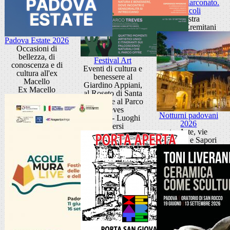
Sandra Marconato.
Oracoli
Mostra
Museo Eremitani
Padova Estate 2026
Occasioni di
bellezza, di
Festival Art
conoscenza e di
Eventi di cultura e
cultura all'ex
benessere al
Macello
Giardino Appiani,
Ex Macello
al Roseto di Santa
Giustina e al Parco
Treves
Notturni padovani
Padova - Luoghi
2026
diversi
tra Arte, vie
d'Acqua e Sapori