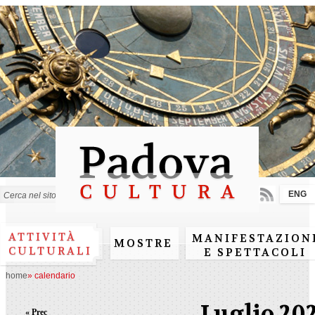
Salta al
contenuto
principale
ENG
Form di ricerca
ATTIVITÀ
MANIFESTAZION
MOSTRE
CULTURALI
E SPETTACOLI
home
»
calendario
Luglio 20
« Prec