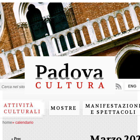
Salta al
contenuto
principale
ENG
Form di ricerca
ATTIVITÀ
MANIFESTAZION
MOSTRE
CULTURALI
E SPETTACOLI
home
»
calendario
Marzo 20
« Prec