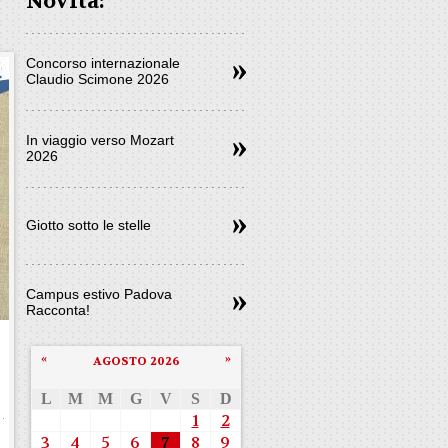
Novità:
Concorso internazionale
Claudio Scimone 2026
In viaggio verso Mozart
2026
Giotto sotto le stelle
Campus estivo Padova
Racconta!
«
»
AGOSTO 2026
L
M
M
G
V
S
D
1
2
3
4
5
6
7
8
9