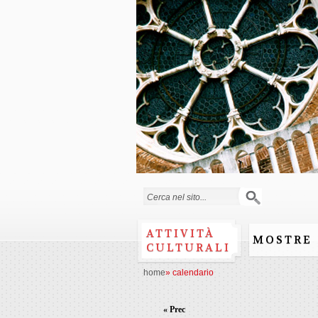
Form di ricerca
ATTIVITÀ
MOSTRE
CULTURALI
home
»
calendario
« Prec