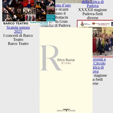
della Lirica di
Arte in punta d’ago
Padova
Disegni e ricami
XXXXII stagione
raccontano il
Padova-Sedi
Museo Bottacin
diverse
Sala della Gran
Guardia di Padova
Scatola sonora
2025
I concerti di Barco
Teatro
Barco Teatro
Ciclo di eventi a
cura del Circolo
della Lirica di
Padova
XXXXII stagione
Padova-Sedi
diverse