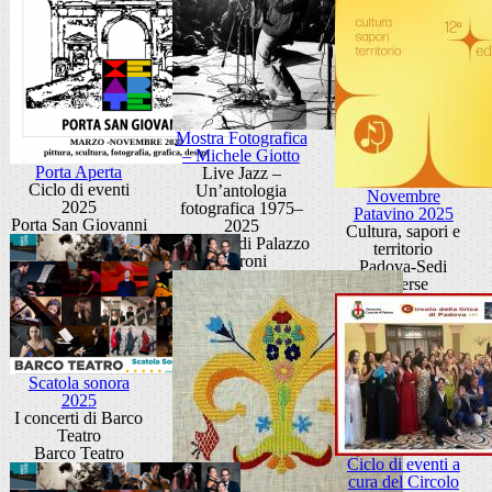
Mostra Fotografica
– Michele Giotto
Porta Aperta
Live Jazz –
Ciclo di eventi
Un’antologia
Novembre
2025
fotografica 1975–
Patavino 2025
Porta San Giovanni
2025
Cultura, sapori e
Scuderie di Palazzo
territorio
Moroni
Padova-Sedi
diverse
Scatola sonora
2025
I concerti di Barco
Teatro
Barco Teatro
Ciclo di eventi a
cura del Circolo