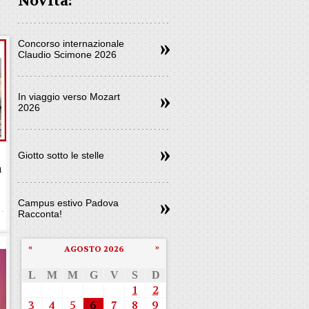
Novità:
Concorso internazionale
Claudio Scimone 2026
In viaggio verso Mozart
2026
Giotto sotto le stelle
a
Campus estivo Padova
Racconta!
«
»
AGOSTO 2026
L
M
M
G
V
S
D
1
2
3
4
5
6
7
8
9