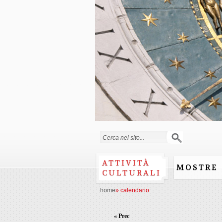
Form di ricerca
ATTIVITÀ
MOSTRE
CULTURALI
home
»
calendario
« Prec