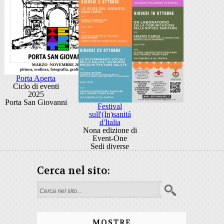
Porta Aperta
Ciclo di eventi
2025
Porta San Giovanni
Festival
sull'(In)sanitá
d'Italia
Nona edizione di
Event-One
Sedi diverse
Cerca nel sito:
Search form
MOSTRE