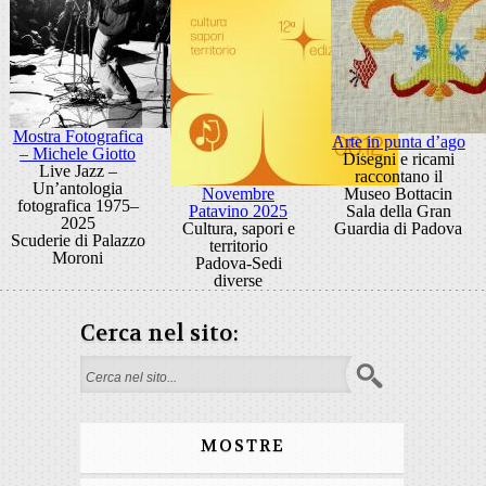
Mostra Fotografica
Arte in punta d’ago
– Michele Giotto
Disegni e ricami
Live Jazz –
raccontano il
Un’antologia
Novembre
Museo Bottacin
fotografica 1975–
Patavino 2025
Sala della Gran
2025
Cultura, sapori e
Guardia di Padova
Scuderie di Palazzo
territorio
Moroni
Padova-Sedi
diverse
Cerca nel sito:
Search form
MOSTRE