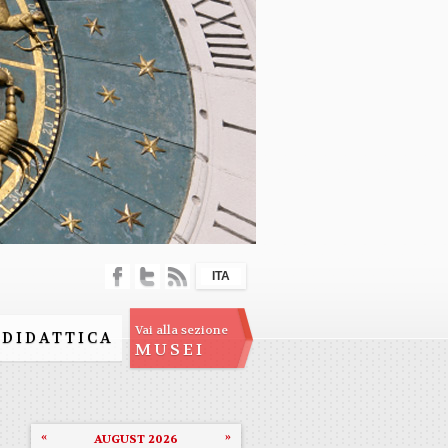
ITA
Vai alla sezione
DIDATTICA
MUSEI
«
»
AUGUST 2026