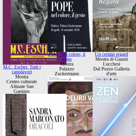
Pope. Nel colore, il
Un certain regard
gesto
Mostra di Gianni
Mostra
Lucchesi
M.C. Escher. Tutti i
Palazzo
Dal Pozzo Galleria
capolavori
Zuckermann
d'arte
Mostra
Centro culturale
Altinate San
Gaetano