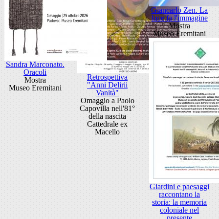
Giancarlo Zen. La
luce fa l'immagine
Mostra
Museo Eremitani
Sandra Marconato.
Oracoli
Retrospettiva
Mostra
"Anni Delirii
Museo Eremitani
Vanità"
Omaggio a Paolo
Capovilla nell'81°
della nascita
Cattedrale ex
Macello
Giardini e paesaggi
raccontano la
storia: la memoria
coloniale nel
presente