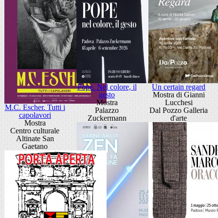
Pope. Nel colore, il
Un certain regard
gesto
Mostra di Gianni
Mostra
Lucchesi
M.C. Escher. Tutti i
Palazzo
Dal Pozzo Galleria
capolavori
Zuckermann
d'arte
Mostra
Centro culturale
Altinate San
Gaetano