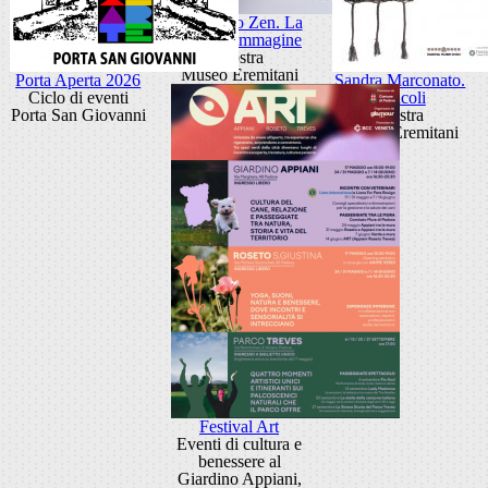
Giancarlo Zen. La
luce fa l'immagine
Mostra
Museo Eremitani
Porta Aperta 2026
Sandra Marconato.
Ciclo di eventi
Oracoli
Porta San Giovanni
Mostra
Museo Eremitani
Festival Art
Eventi di cultura e
benessere al
Giardino Appiani,