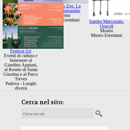
Giancarlo Zen. La
luce fa l'immagine
Mostra
Museo Eremitani
Sandra Marconato.
Oracoli
Mostra
Museo Eremitani
Festival Art
Eventi di cultura e
benessere al
Giardino Appiani,
al Roseto di Santa
Giustina e al Parco
Treves
Padova - Luoghi
diversi
Cerca nel sito:
Search form