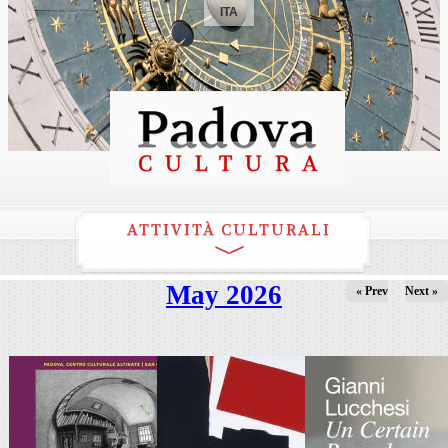
ITA
ATTIVITÀ CULTURALI
May 2026
« Prev
Next »