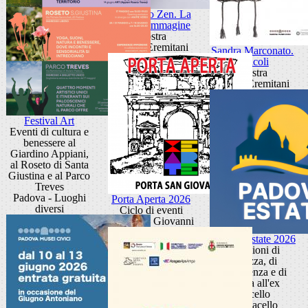
Giancarlo Zen. La
luce fa l'immagine
Mostra
Museo Eremitani
Sandra Marconato.
Oracoli
Mostra
Museo Eremitani
Festival Art
Eventi di cultura e
benessere al
Giardino Appiani,
al Roseto di Santa
Giustina e al Parco
Treves
Padova - Luoghi
Porta Aperta 2026
diversi
Ciclo di eventi
Porta San Giovanni
Padova Estate 2026
Occasioni di
bellezza, di
conoscenza e di
cultura all'ex
Macello
Ex Macello