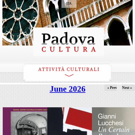
ITA
ATTIVITÀ CULTURALI
June 2026
« Prev
Next »