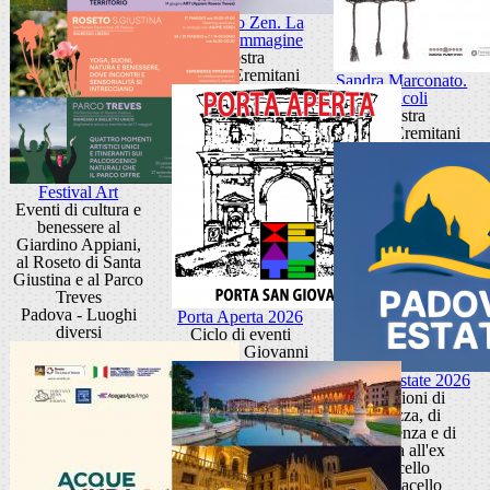
Giancarlo Zen. La
luce fa l'immagine
Mostra
Museo Eremitani
Sandra Marconato.
Oracoli
Mostra
Museo Eremitani
Festival Art
Eventi di cultura e
benessere al
Giardino Appiani,
al Roseto di Santa
Giustina e al Parco
Treves
Padova - Luoghi
Porta Aperta 2026
diversi
Ciclo di eventi
Porta San Giovanni
Padova Estate 2026
Occasioni di
bellezza, di
conoscenza e di
cultura all'ex
Macello
Ex Macello