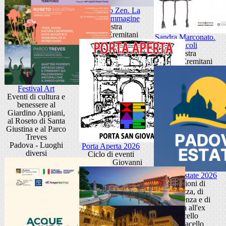
Giancarlo Zen. La
luce fa l'immagine
Mostra
Museo Eremitani
Sandra Marconato.
Oracoli
Mostra
Museo Eremitani
Festival Art
Eventi di cultura e
benessere al
Giardino Appiani,
al Roseto di Santa
Giustina e al Parco
Treves
Padova - Luoghi
Porta Aperta 2026
diversi
Ciclo di eventi
Porta San Giovanni
Padova Estate 2026
Occasioni di
bellezza, di
conoscenza e di
cultura all'ex
Macello
Ex Macello