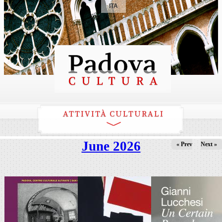
ITA
ATTIVITÀ CULTURALI
June 2026
« Prev
Next »