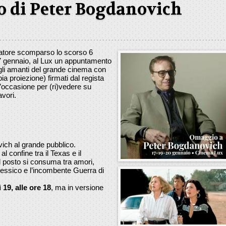
o di Peter Bogdanovich
iatore scomparso lo scorso 6
 17 gennaio, al Lux un appuntamento
ti gli amanti del grande cinema con
ia proiezione) firmati dal regista
 l’occasione per (ri)vedere su
vori.
ich al grande pubblico.
 confine tra il Texas e il
l posto si consuma tra amori,
Messico e l’incombente Guerra di
 19, alle ore 18
, ma in versione