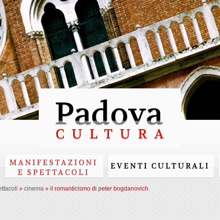
Skip to
main
content
MANIFESTAZIONI
EVENTI CULTURALI
E SPETTACOLI
ttacoli
»
cinema
»
il romanticismo di peter bogdanovich