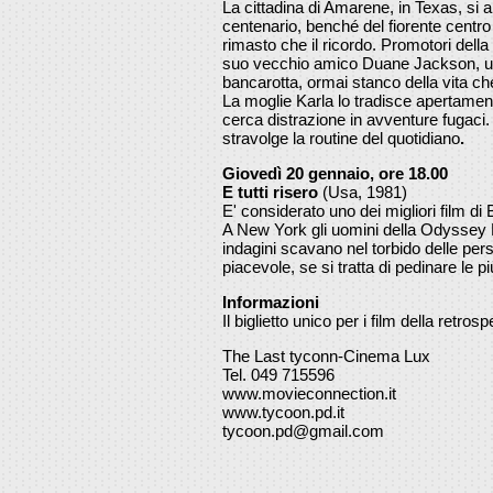
La cittadina di Amarene, in Texas, si a
centenario, benché del fiorente centro
rimasto che il ricordo. Promotori della
suo vecchio amico Duane Jackson, un p
bancarotta, ormai stanco della vita c
La moglie Karla lo tradisce apertamente,
cerca distrazione in avventure fugaci.
stravolge la routine del quotidiano
.
Giovedì 20 gennaio, ore 18.00
E
tutti risero
(Usa, 1981)
E' considerato uno dei migliori film d
A New York gli uomini della Odyssey 
indagini scavano nel torbido delle pe
piacevole, se si tratta di pedinare le 
Informazioni
Il biglietto unico per i film della retros
The Last tyconn-Cinema Lux
Tel.
049 715596
www.movieconnection.it
www.tycoon.pd.it
tycoon.pd@gmail.com