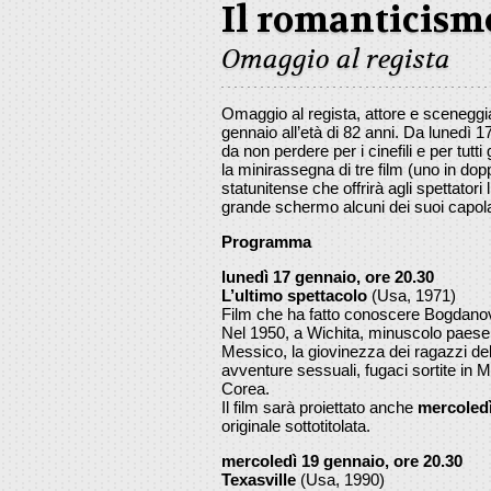
Il romanticism
Omaggio al regista
Omaggio al regista, attore e scenegg
gennaio all’età di 82 anni. Da lunedì
da non perdere per i cinefili e per tut
la minirassegna di tre film (uno in dopp
statunitense che offrirà agli spettatori
grande schermo alcuni dei suoi capola
Programma
lunedì 17 gennaio, ore 20.30
L’ultimo spettacolo
(Usa, 1971)
Film che ha fatto conoscere Bogdanov
Nel 1950, a Wichita, minuscolo paese al
Messico, la giovinezza dei ragazzi de
avventure sessuali, fugaci sortite in 
Corea.
Il film sarà proiettato anche
mercoledì
originale sottotitolata.
mercoledì 19 gennaio, ore 20.30
Texasville
(Usa, 1990)