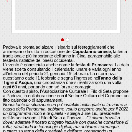
Padova è pronta ad alzare il sipario sui festeggiamenti che
animeranno la città in occasione del
Capodanno cinese
, la festa
tradizionale più importante dell'anno in Cina, paragonabile alle
festività natalizie dei paesi occidentali.
L'evento è conosciuto anche come la
festa di Primavera
. La data
viene scelta consultando il calendario lunare e varia ogni anno
all’interno del periodo 21 gennaio-19 febbraio. La ricorrenza
quest’anno cade l'1 febbraio e segna l'ingresso nell'
anno della
Tigre d'Acqua
, una circostanza che si realizza solo una volta
ogni 60 anni, portando con sé forza e coraggio.
Con questo spirito, l’Associazione Culturale Il Filo di Seta propone
a Padova, in collaborazione con il Settore Cultura del Comune, un
fitto calendario di appuntamenti.
Nonostante la situazione un po’ instabile nella quale ci troviamo a
causa della Pandemia, abbiamo voluto proporre anche per il 2022
un programma ricco e di qualità
- spiega June Liu, presidente
dell’Associazione Il Filo di Seta a Padova -
Ci siamo trovati a
dover adattare il nostro progetto iniziale con qualche correzione di
rotta, sfruttando le tecnologie digitali, ma abbiamo comunque
puntato su tema della creatività e dell’arte, preparando un