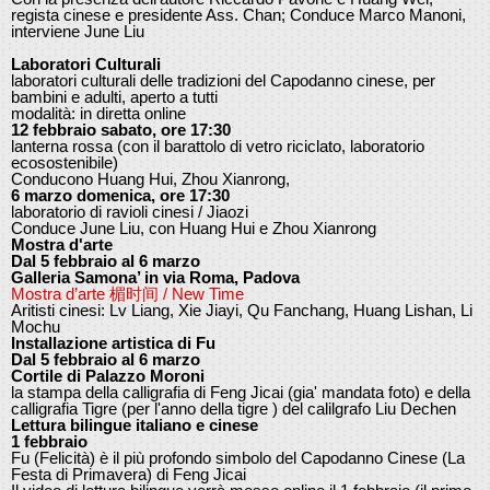
regista cinese e presidente Ass. Chan; Conduce Marco Manoni,
interviene June Liu
Laboratori Culturali
laboratori culturali delle tradizioni del Capodanno cinese, per
bambini e adulti, aperto a tutti
modalità: in diretta online
12 febbraio sabato, ore 17:30
lanterna rossa (con il barattolo di vetro riciclato, laboratorio
ecosostenibile)
Conducono Huang Hui, Zhou Xianrong,
6 marzo domenica, ore 17:30
laboratorio di ravioli cinesi / Jiaozi
Conduce June Liu, con Huang Hui e Zhou Xianrong
Mostra d'arte
Dal 5 febbraio al 6 marzo
Galleria Samona’ in via Roma, Padova
Mostra d’arte 楣时间 / New Time
Aritisti cinesi: Lv Liang, Xie Jiayi, Qu Fanchang, Huang Lishan, Li
Mochu
Installazione artistica di Fu
Dal 5 febbraio al 6 marzo
Cortile di Palazzo Moroni
la stampa della calligrafia di Feng Jicai (gia' mandata foto) e della
calligrafia Tigre (per l'anno della tigre ) del calilgrafo Liu Dechen
Lettura bilingue italiano e cinese
1 febbraio
Fu (Felicità) è il più profondo simbolo del Capodanno Cinese (La
Festa di Primavera) di Feng Jicai