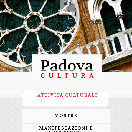
ENG
ITA
ATTIVITÀ CULTURALI
MOSTRE
MANIFESTAZIONI E