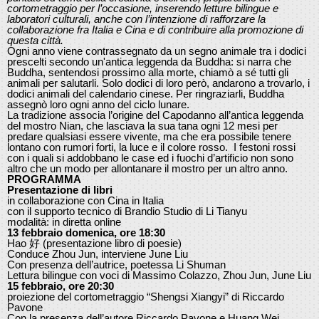
cortometraggio per l’occasione, inserendo letture bilingue e
laboratori culturali, anche con l’intenzione di rafforzare la
collaborazione fra Italia e Cina e di contribuire alla promozione di
questa città.
Ogni anno viene contrassegnato da un segno animale tra i dodici
prescelti secondo un'antica leggenda da Buddha: si narra che
Buddha, sentendosi prossimo alla morte, chiamò a sé tutti gli
animali per salutarli. Solo dodici di loro però, andarono a trovarlo, i
dodici animali del calendario cinese. Per ringraziarli, Buddha
assegnò loro ogni anno del ciclo lunare.
La tradizione associa l’origine del Capodanno all’antica leggenda
del mostro Nian, che lasciava la sua tana ogni 12 mesi per
predare qualsiasi essere vivente, ma che era possibile tenere
lontano con rumori forti, la luce e il colore rosso. I festoni rossi
con i quali si addobbano le case ed i fuochi d’artificio non sono
altro che un modo per allontanare il mostro per un altro anno.
PROGRAMMA
Presentazione di libri
in collaborazione con Cina in Italia
con il supporto tecnico di Brandio Studio di Li Tianyu
modalità: in diretta online
13 febbraio domenica, ore 18:30
Hao 好 (presentazione libro di poesie)
Conduce Zhou Jun, interviene June Liu
Con presenza dell’autrice, poetessa Li Shuman
Lettura bilingue con voci di Massimo Colazzo, Zhou Jun, June Liu
15 febbraio, ore 20:30
proiezione del cortometraggio “Shengsi Xiangyi” di Riccardo
Pavone
Con la presenza dell’autore Riccardo Pavone e Huang Wei,