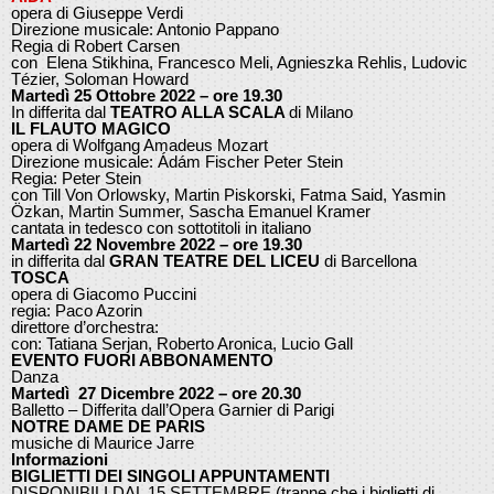
opera di Giuseppe Verdi
Direzione musicale: Antonio Pappano
Regia di Robert Carsen
con Elena Stikhina, Francesco Meli, Agnieszka Rehlis, Ludovic
Tézier, Soloman Howard
Martedì 25 Ottobre 2022 – ore 19.30
In differita dal
TEATRO ALLA SCALA
di Milano
IL FLAUTO MAGICO
opera di Wolfgang Amadeus Mozart
Direzione musicale: Ádám Fischer Peter Stein
Regia: Peter Stein
con Till Von Orlowsky, Martin Piskorski, Fatma Said, Yasmin
Özkan, Martin Summer, Sascha Emanuel Kramer
cantata in tedesco con sottotitoli in italiano
Martedì 22 Novembre 2022 – ore 19.30
in differita dal
GRAN TEATRE DEL LICEU
di Barcellona
TOSCA
opera di Giacomo Puccini
regia: Paco Azorin
direttore d’orchestra:
con: Tatiana Serjan, Roberto Aronica, Lucio Gall
EVENTO FUORI ABBONAMENTO
Danza
Martedì 27 Dicembre 2022 – ore 20.30
Balletto – Differita dall’Opera Garnier di Parigi
NOTRE DAME DE PARIS
musiche di Maurice Jarre
Informazioni
BIGLIETTI DEI SINGOLI APPUNTAMENTI
DISPONIBILI DAL 15 SETTEMBRE (tranne che i biglietti di