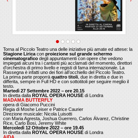
Torna al Piccolo Teatro una delle iniziative più amate ed attese: la
Stagione Lirica
con
proiezione sul grande schermo
cinematografico
degli appuntamenti con opere che vedono
impiegati alcuni tra i cantanti più acclamati del momento, direttori
d’orchestra di primo livello e registi di fama internazionale. La
Rassegna è infatti uno dei fiori all’occhiello del Piccolo Teatro.
La prima parte proporrà
quattro titoli
, due in diretta e due in
differita, sempre in Full HD e con sottotitoli per seguire meglio il
testo.
Martedì 27 Settembre 2022 – ore 20.15
In diretta dalla
ROYAL OPERA HOUSE
di Londra
MADAMA BUTTERFLY
opera di Giacomo Puccini
Regia di Moshe Leiser e Patrice Caurier
Direzione musicale: Nicola Luisotti
con Maria Agresta, Joshua Guerrero, Carlos Álvarez, Christine
Rice, Carlo Bosi, Jeremy White
Mercoledì 12 Ottobre 2022 – ore 19.45
In diretta dalla
ROYAL OPERA HOUSE
di Londra
AIDA