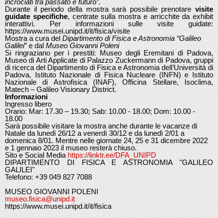
incrociati tra passato e futuro”.
Durante il periodo della mostra sarà possibile prenotare
visite
guidate specifiche
, centrate sulla mostra e arricchite da exhibit
interattivi. Per informazioni sulle visite guidate:
https://www.musei.unipd.it/it/fisica/visite
Mostra a cura del
Dipartimento di Fisica e Astronomia “Galileo
Galilei
” e dal
Museo Giovanni Poleni
Si ringraziano per i prestiti: Museo degli Eremitani di Padova,
Museo di Arti Applicate di Palazzo Zuckermann di Padova, gruppi
di ricerca del Dipartimento di Fisica e Astronomia dell’Università di
Padova, Istituto Nazionale di Fisica Nucleare (INFN) e Istituto
Nazionale di Astrofisica (INAF), Officina Stellare, Isoclima,
Matech – Galileo Visionary District.
Informazioni
Ingresso libero
Orario: Mar: 17.30 – 19.30; Sab: 10.00 - 18.00; Dom: 10.00 -
18.00
Sarà possibile visitare la mostra anche durante le vacanze di
Natale da lunedì 26/12 a venerdì 30/12 e da lunedì 2/01 a
domenica 8/01. Mentre nelle giornate 24, 25 e 31 dicembre 2022
e 1 gennaio 2023 il museo resterà chiuso.
Sito e Social Media 
https://linktr.ee/DFA_UNIPD
DIPARTIMENTO DI FISICA E ASTRONOMIA "GALILEO
GALILEI"
Telefono: +39 049 827 7088
MUSEO GIOVANNI POLENI
museo.fisica@unipd.it
https://www.musei.unipd.it/it/fisica