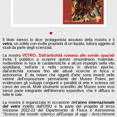
Il titolo stesso lo dice: protagonista assoluto della mostra è il
vetro
, un solido con molte proprietà di un liquido, tuttora oggetto di
studi da parte degli scienziati.
La mostra
VETRO. Dall’antichità romana alle sonde spaziali
invita il pubblico a scoprire questo straordinario materiale,
mettendone in luce le caratteristiche e alcuni impieghi nella vita
quotidiana, nell’arte e nella scienza in diverse epoche,
dall’antichità romana fino alle attuali ricerche in fisica e
astronomia. È da notare che oggetti d’arte sono inseriti nelle
vetrine dell’esposizione permanente del Museo Poleni per
evidenziare gli sviluppi congiunti o paralleli di arte e scienza nel
corso dei secoli. Molti strumenti scientifici del Museo sono essi
stessi parte integrante dell’itinerario espositivo, che è diffuso in
tutte le sale.
La mostra è organizzata in occasione dell’
anno internazionale
del vetro
indetto dall’ONU e fa parte del progetto di terza
missione 2022-23 del Dipartimento di Fisica e Astronomia
“
Scienza dal mondo islamico all’Europa di oggi - Arricchimenti