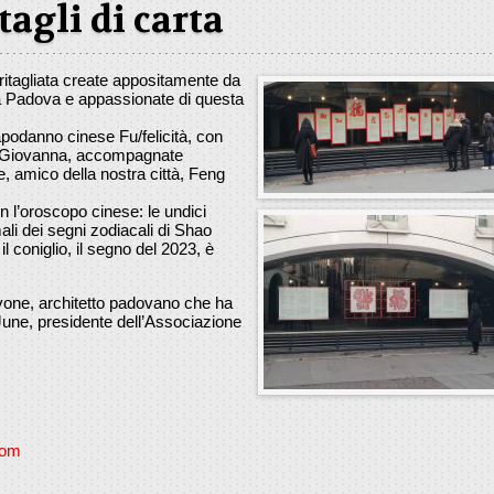
itagli di carta
 ritagliata create appositamente da
 a Padova e appassionate di questa
apodanno cinese Fu/felicità, con
ng Giovanna, accompagnate
se, amico della nostra città, Feng
con l’oroscopo cinese: le undici
mali dei segni zodiacali di Shao
il coniglio, il segno del 2023, è
vone, architetto padovano che ha
June, presidente dell’Associazione
com