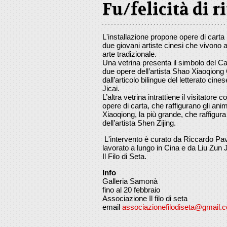
Fu/felicità di r
L'installazione propone opere di carta
due giovani artiste cinesi che vivono
arte tradizionale.
Una vetrina presenta il simbolo del C
due opere dell’artista Shao Xiaoqio
dall’articolo bilingue del letterato cine
Jicai.
L’altra vetrina intrattiene il visitatore 
opere di carta, che raffigurano gli ani
Xiaoqiong, la più grande, che raffigura 
dell’artista Shen Zijing.
L'intervento è curato da Riccardo Pa
lavorato a lungo in Cina e da Liu Zun 
Il Filo di Seta.
Info
Galleria Samonà
fino al 20 febbraio
Associazione Il filo di seta
email
associazionefilodiseta@gmail.