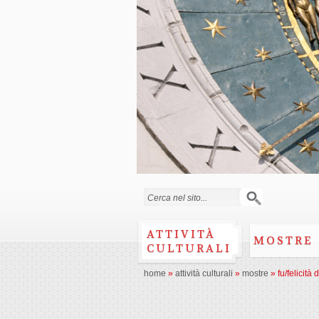
Search form
ATTIVITÀ
MOSTRE
CULTURALI
home
»
attività culturali
»
mostre
»
fu/felicità d