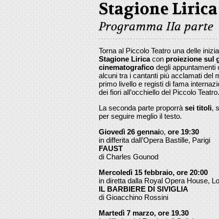
Stagione Lirica
Programma IIa parte
Torna al Piccolo Teatro una delle inizi
Stagione Lirica
con
proiezione sul
cinematografico
degli appuntamenti 
alcuni tra i cantanti più acclamati del 
primo livello e registi di fama interna
dei fiori all’occhiello del Piccolo Teatro
La seconda parte proporrà
sei titoli
, 
per seguire meglio il testo.
Giovedì 26 gennai
o,
ore 19:30
in differita dall’Opera Bastille, Parigi
FAUST
di Charles Gounod
Mercoledì 15 febbraio, ore 20:00
in diretta dalla Royal Opera House, L
IL BARBIERE DI SIVIGLIA
di Gioacchino Rossini
Martedì 7 marzo, ore 19.30