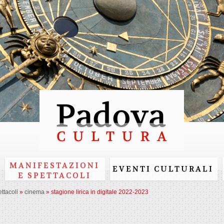
Skip to
main
content
MANIFESTAZIONI
EVENTI CULTURALI
E SPETTACOLI
ttacoli
»
cinema
»
stagione lirica in digitale 2022-2023