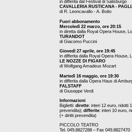
in differita dal Festival di Salisburgo
CAVALLERIA RUSTICANA - PAGLI
di R. Leoncavallo - A. Boito
Fuori abbonamento
Mercoledì 22 marzo, ore 20:15
in diretta dalla Royal Opera House, L
TURANDOT
di Giacomo Puccini
Giovedì 27 aprile, ore 19:45
in differita dalla Royal Opera House, 
LE NOZZE DI FIGARO
di Wolfgang Amadeus Mozart
Martedì 16 maggio, ore 19:30
in differita dalla Opera Haus di Ambur
FALSTAFF
di Giuseppe Verdi
Informazioni
Biglietti:
dirette
: interi 12 euro, ridotti
prevendita);
differite
: interi 10 euro, r
(+ diritti prevendita)
PICCOLO TEATRO
Tel. 049.8827288 – Fax 049.8827470