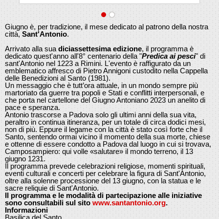
Giugno è, per tradizione, il mese dedicato al patrono della nostra
città,
Sant'Antonio
.
Arrivato alla sua
diciassettesima edizione
, il programma è
dedicato quest'anno all'8° centenario della "
Predica ai pesci
" di
sant'Antonio nel 1223 a Rimini. L'evento è raffigurato da un
emblematico affresco di Pietro Annigoni custodito nella Cappella
delle Benedizioni al Santo (1981).
Un messaggio che è tutt’ora attuale, in un mondo sempre più
martoriato da guerre tra popoli e Stati e conflitti interpersonali, e
che porta nel cartellone del Giugno Antoniano 2023 un anelito di
pace e speranza.
Antonio trascorse a Padova solo gli ultimi anni della sua vita,
peraltro in continua itineranza, per un totale di circa dodici mesi,
non di più. Eppure il legame con la città è stato così forte che il
Santo, sentendo ormai vicino il momento della sua morte, chiese
e ottenne di essere condotto a Padova dal luogo in cui si trovava,
Camposampiero: qui volle «salutare» il mondo terreno, il 13
giugno 1231.
Il programma prevede celebrazioni religiose, momenti spirituali,
eventi culturali e concerti per celebrare la figura di Sant'Antonio,
oltre alla solenne processione del 13 giugno, con la statua e le
sacre reliquie di Sant'Antonio.
Il programma e le modalità di partecipazione alle iniziative
sono consultabili sul sito
www.santantonio.org
.
Informazioni
Basilica del Santo