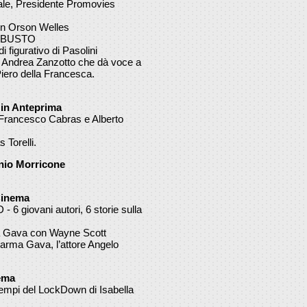
tale, Presidente Promovies
on Orson Welles
OBUSTO
 figurativo di Pasolini
n Andrea Zanzotto che dà voce a
 Piero della Francesca.
 in Anteprima
rancesco Cabras e Alberto
 Torelli.
nio Morricone
Cinema
iovani autori, 6 storie sulla
ma Gava con Wayne Scott
 Karma Gava, l’attore Angelo
ema
pi del LockDown di Isabella