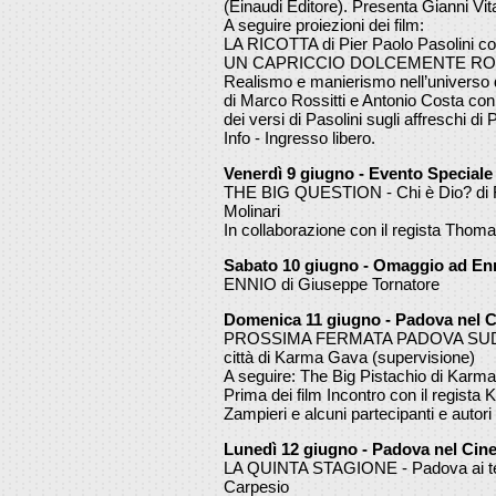
(Einaudi Editore). Presenta Gianni Vi
A seguire proiezioni dei film:
LA RICOTTA di Pier Paolo Pasolini c
UN CAPRICCIO DOLCEMENTE R
Realismo e manierismo nell’universo di
di Marco Rossitti e Antonio Costa co
dei versi di Pasolini sugli affreschi di
Info - Ingresso libero.
Venerdì 9 giugno - Evento Speciale
THE BIG QUESTION - Chi è Dio? di F
Molinari
In collaborazione con il regista Thomas
Sabato 10 giugno - Omaggio ad En
ENNIO di Giuseppe Tornatore
Domenica 11 giugno - Padova nel 
PROSSIMA FERMATA PADOVA SUD - 6 g
città di Karma Gava (supervisione)
A seguire: The Big Pistachio di Kar
Prima dei film Incontro con il regista
Zampieri e alcuni partecipanti e autori
Lunedì 12 giugno - Padova nel Cin
LA QUINTA STAGIONE - Padova ai tem
Carpesio