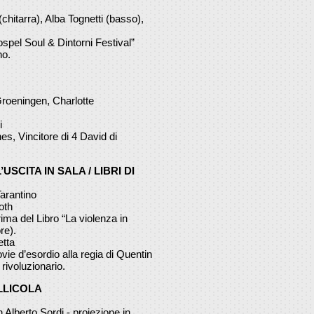
chitarra), Alba Tognetti (basso),
ospel Soul & Dintorni Festival”
no.
eningen, Charlotte
i
es, Vincitore di 4 David di
’USCITA IN SALA / LIBRI DI
Tarantino
oth
ima del Libro “La violenza in
re).
etta
movie d’esordio alla regia di Quentin
 rivoluzionario.
ELLICOLA
Alberto Sordi - proiezione in