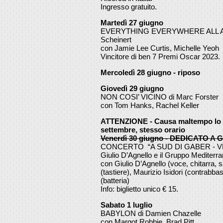
Ingresso gratuito.
Martedì 27 giugno
EVERYTHING EVERYWHERE ALL AT O
Scheinert
con Jamie Lee Curtis, Michelle Yeoh
Vincitore di ben 7 Premi Oscar 2023.
Mercoledì 28 giugno - riposo
Giovedì 29 giugno
NON COSI’ VICINO di Marc Forster
con Tom Hanks, Rachel Keller
ATTENZIONE - Causa maltempo lo sp
settembre, stesso orario
Venerdì 30 giugno - DEDICATO A
CONCERTO “A SUD DI GABER - VE
Giulio D’Agnello e il Gruppo Mediterr
con Giulio D’Agnello (voce, chitarra, 
(tastiere), Maurizio Isidori (contrabbas
(batteria)
Info: biglietto unico € 15.
Sabato 1 luglio
BABYLON di Damien Chazelle
con Margot Robbie, Brad Pitt