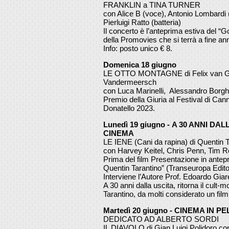
FRANKLIN a TINA TURNER
con Alice B (voce), Antonio Lombardi (
Pierluigi Ratto (batteria)
Il concerto è l’anteprima estiva del “G
della Promovies che si terrà a fine an
Info: posto unico € 8.
Domenica 18 giugno
LE OTTO MONTAGNE di Felix van Gro
Vandermeersch
con Luca Marinelli, Alessandro Borgh
Premio della Giuria al Festival di Cann
Donatello 2023.
Lunedì 19 giugno - A 30 ANNI DALL
CINEMA
LE IENE (Cani da rapina) di Quentin 
con Harvey Keitel, Chris Penn, Tim R
Prima del film Presentazione in antepr
Quentin Tarantino” (Transeuropa Edito
Interviene l’Autore Prof. Edoardo Giar
A 30 anni dalla uscita, ritorna il cult-
Tarantino, da molti considerato un film
Martedì 20 giugno - CINEMA IN P
DEDICATO AD ALBERTO SORDI
IL DIAVOLO di Gian Luigi Polidoro con 