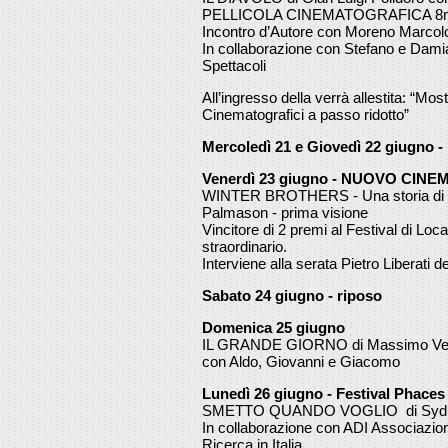
PELLICOLA CINEMATOGRAFICA 8
Incontro d’Autore con Moreno Marcolon
In collaborazione con Stefano e Dami
Spettacoli
All’ingresso della verrà allestita: “Most
Cinematografici a passo ridotto”
Mercoledì 21 e Giovedì 22 giugno -
Venerdì 23 giugno - NUOVO CIN
WINTER BROTHERS - Una storia di m
Palmason - prima visione
Vincitore di 2 premi al Festival di Loc
straordinario.
Interviene alla serata Pietro Liberati de
Sabato 24 giugno - riposo
Domenica 25 giugno
IL GRANDE GIORNO di Massimo Ve
con Aldo, Giovanni e Giacomo
Lunedì 26 giugno - Festival Phaces -
SMETTO QUANDO VOGLIO di Sydney
In collaborazione con ADI Associazione
Ricerca in Italia.