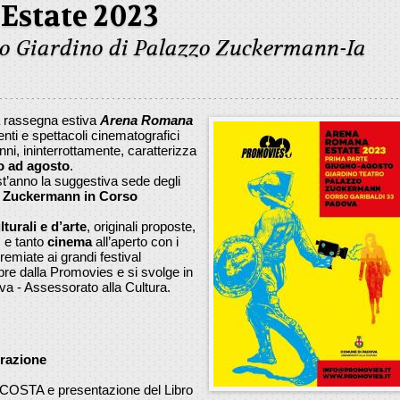
Estate 2023
tro Giardino di Palazzo Zuckermann-Ia
a rassegna estiva
Arena Romana
nti e spettacoli cinematografici
ni, ininterrottamente, caratterizza
o ad agosto
.
t’anno la suggestiva sede degli
zo Zuckermann in Corso
lturali e d’arte
, originali proposte,
, e tanto
cinema
all’aperto con i
premiate ai grandi festival
re dalla Promovies e si svolge in
a - Assessorato alla Cultura.
urazione
 COSTA e presentazione del Libro