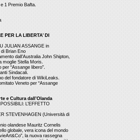
e 1 Premio Bafta.
a
LE PER LA LIBERTA’ DI
 SU JULIAN ASSANGE in
 di Brian Eno
amento dall’Australia John Shipton,
a moglie Stella Moris.
 per “Assange libero”.
nti Sindacali.
o del fondatore di WikiLeaks.
Comitato Veneto per “Assange
te e Cultura dall’Olanda
POSSIBILI: L’EFFETTO
ETER STEVENHAGEN (Università di
nio olandese Mauritz Cornelis
ivello globale, vera icona del mondo
MovieArt&Co”, la nuova rassegna