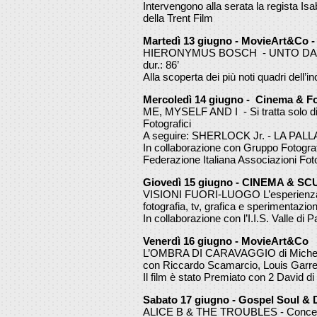
Intervengono alla serata la regista Isa
della Trent Film
Martedì 13 giugno - MovieArt&Co - 
HIERONYMUS BOSCH - UNTO DAL DI
dur.: 86’
Alla scoperta dei più noti quadri dell’i
Mercoledì 14 giugno - Cinema & Fo
ME, MYSELF AND I - Si tratta solo di
Fotografici
A seguire: SHERLOCK Jr. - LA PALLA 
In collaborazione con Gruppo Fotogra
Federazione Italiana Associazioni Fot
Giovedì 15 giugno - CINEMA & S
VISIONI FUORI-LUOGO L’esperienza m
fotografia, tv, grafica e sperimentazioni
In collaborazione con l’I.I.S. Valle di
Venerdì 16 giugno - MovieArt&Co
L’OMBRA DI CARAVAGGIO di Michel
con Riccardo Scamarcio, Louis Garrel
Il film è stato Premiato con 2 David di
Sabato 17 giugno - Gospel Soul & D
ALICE B & THE TROUBLES - Concer