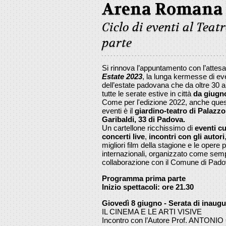
Arena Romana 
Ciclo di eventi al Tea
parte
Si rinnova l’appuntamento con l’attes
Estate 2023
, la lunga kermesse di eve
dell’estate padovana che da oltre 30 an
tutte le serate estive in città
da giugn
Come per l'edizione 2022, anche ques
eventi è il
giardino-teatro di Palaz
Garibaldi, 33 di Padova.
Un cartellone ricchissimo di
eventi cu
concerti live
,
incontri con gli autori
migliori film della stagione e le opere 
internazionali, organizzato come semp
collaborazione con il Comune di Padov
Programma prima parte
Inizio spettacoli: ore 21.30
Giovedì 8 giugno - Serata di inaug
IL CINEMA E LE ARTI VISIVE
Incontro con l’Autore Prof. ANTONIO