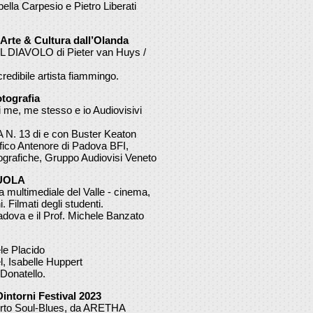
bella Carpesio e Pietro Liberati
Arte & Cultura dall’Olanda
AVOLO di Pieter van Huys /
ncredibile artista fiammingo.
tografia
 me, me stesso e io Audiovisivi
N. 13 di e con Buster Keaton
fico Antenore di Padova BFI,
ografiche, Gruppo Audiovisi Veneto
CUOLA
ultimediale del Valle - cinema,
. Filmati degli studenti.
 Padova e il Prof. Michele Banzato
e Placido
, Isabelle Huppert
 Donatello.
intorni Festival 2023
to Soul-Blues, da ARETHA