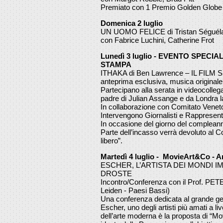
Premiato con 1 Premio Golden Globe 
Domenica 2 luglio
UN UOMO FELICE di Tristan Séguél
con Fabrice Luchini, Catherine Frot
Lunedì 3 luglio - EVENTO SPECIA
STAMPA
ITHAKA di Ben Lawrence – IL FILM
anteprima esclusiva, musica originale
Partecipano alla serata in videocolleg
padre di Julian Assange e da Londra l
In collaborazione con Comitato Veneto
Intervengono Giornalisti e Rappresenta
In occasione del giorno del compleann
Parte dell’incasso verrà devoluto al 
libero”.
Martedì 4 luglio - MovieArt&Co - Ar
ESCHER, L’ARTISTA DEI MONDI IM
DROSTE
Incontro/Conferenza con il Prof. P
Leiden - Paesi Bassi)
Una conferenza dedicata al grande ge
Escher, uno degli artisti più amati a l
dell’arte moderna è la proposta di “