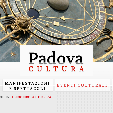
Skip to
main
content
MANIFESTAZIONI
EVENTI CULTURALI
E SPETTACOLI
nferenze
»
arena romana estate 2023