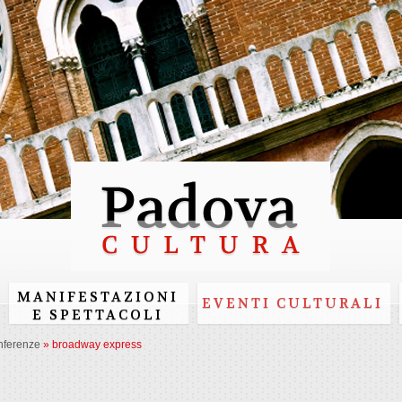
Skip to
main
content
MANIFESTAZIONI
EVENTI CULTURALI
E SPETTACOLI
nferenze
»
broadway express