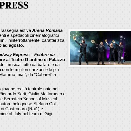
PRESS
a rassegna estiva
Arena Romana
nti e spettacoli cinematografici
ni, ininterrottamente, caratterizza
o ad agosto
.
dway Express – Febbre da
re al Teatro Giardino di Palazzo
el musical tutto da ballare e da
con le migliori canzoni e le più
“Mamma mia!”, da “Cabaret” a
 giovane realtà teatrale nata nel
 Riccardo Sarti, Giulia Mattarucco e
e Bernstein School of Musical
autore bolognese Stefano Colli,
l di Castrocaro (Rai1) e
ice of Italy nel team di Gigi