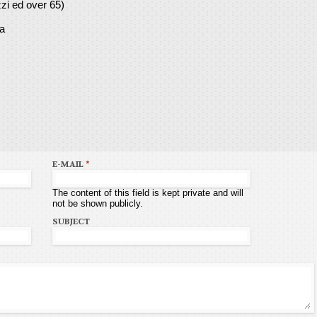
azzi ed over 65)
va
E-MAIL
*
The content of this field is kept private and will
not be shown publicly.
SUBJECT