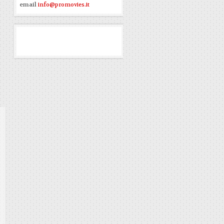
email
info@promovies.it