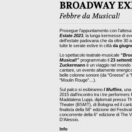
BROADWAY EX
Febbre da Musical!
Prosegue l’appuntamento con l’attes
Estate 2023
, la lunga kermesse di eve
dell’estate padovana che da oltre 30 an
tutte le serate estive in città
da giugn
Lo spettacolo teatrale-musicale
“Broa
Musical!”
programmato il
23 settemb
Zuckermann
è un viaggio nel mondo d
cantare, un evento altamente energico 
belle colonne sonore (da “Greese” a 
“Moulin Rouge”…).
Sul palco si esibiranno
I Muffins
, una
2015 dall’incontro tra i tre performers
Maddalena Luppi, diplomati presso Th
Theater (BSMT), di Bologna ed il cant
finalista della 58° edizione del Festiva
concorrente della 6° edizione di The Vo
D’Alessio.
Info