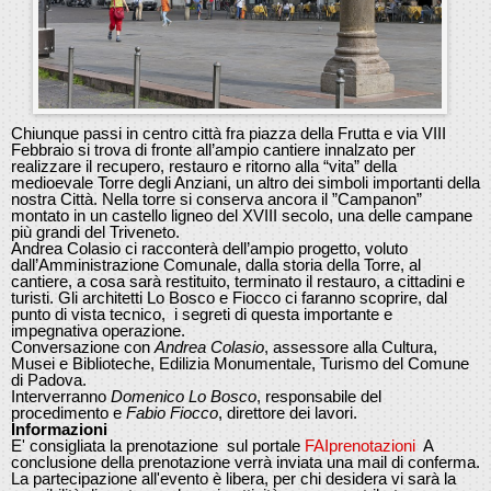
Chiunque passi in centro città fra piazza della Frutta e via VIII
Febbraio si trova di fronte all’ampio cantiere innalzato per
realizzare il recupero, restauro e ritorno alla “vita” della
medioevale Torre degli Anziani, un altro dei simboli importanti della
nostra Città. Nella torre si conserva ancora il ”Campanon”
montato in un castello ligneo del XVIII secolo, una delle campane
più grandi del Triveneto.
Andrea Colasio ci racconterà dell’ampio progetto, voluto
dall’Amministrazione Comunale, dalla storia della Torre, al
cantiere, a cosa sarà restituito, terminato il restauro, a cittadini e
turisti. Gli architetti Lo Bosco e Fiocco ci faranno scoprire, dal
punto di vista tecnico, i segreti di questa importante e
impegnativa operazione.
Conversazione con
Andrea Colasio
, assessore alla Cultura,
Musei e Biblioteche, Edilizia Monumentale, Turismo del Comune
di Padova.
Interverranno
Domenico Lo Bosco
, responsabile del
procedimento e
Fabio Fiocco
, direttore dei lavori.
Informazioni
E' consigliata la prenotazione sul portale
FAIprenotazioni
A
conclusione della prenotazione verrà inviata una mail di conferma.
La partecipazione all'evento è libera, per chi desidera vi sarà la